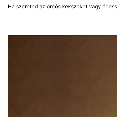
Ha szereted az oreós kekszeket vagy édessé