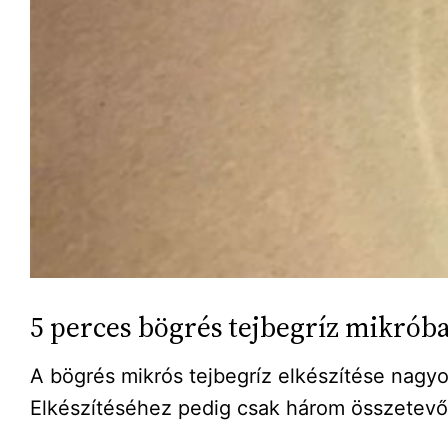
5 perces bögrés tejbegríz mikrób
A bögrés mikrós tejbegríz elkészítése nag
Elkészítéséhez pedig csak három összetev