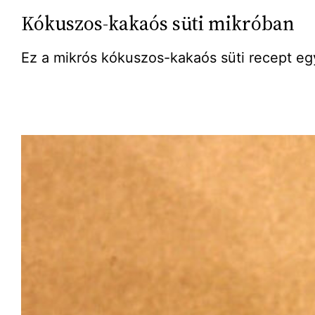
Kókuszos-kakaós süti mikróban
Ez a mikrós kókuszos-kakaós süti recept e