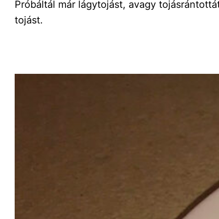
Próbáltál már lágytojást, avagy tojásrántott
tojást.