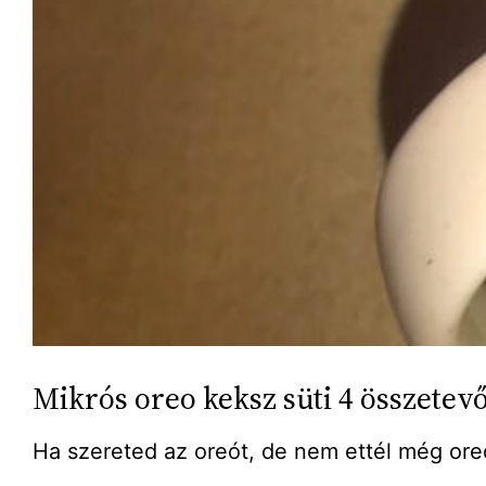
Mikrós oreo keksz süti 4 összetev
Ha szereted az oreót, de nem ettél még oreó