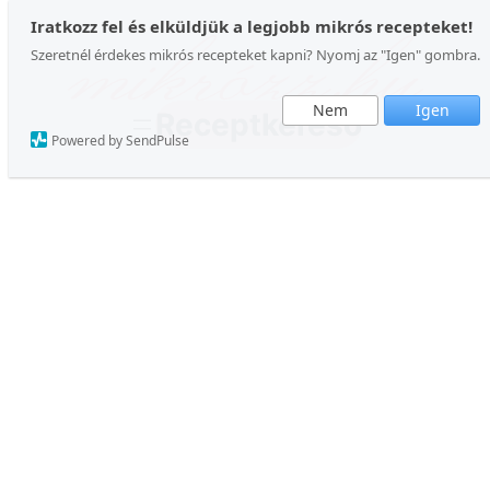
Ugrás
Iratkozz fel és elküldjük a legjobb mikrós recepteket!
Szeretnél érdekes mikrós recepteket kapni? Nyomj az "Igen" gombra.
a
tartalomhoz
Nem
Igen
Receptkereső
Powered by SendPulse