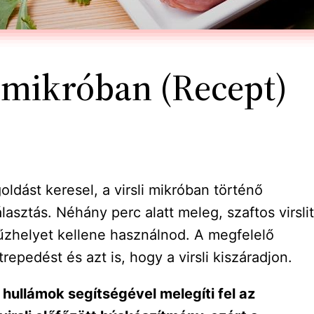
it mikróban (Recept)
dást keresel, a virsli mikróban történő
lasztás. Néhány perc alatt meleg, szaftos virsli
tűzhelyet kellene használnod. A megfelelő
epedést és azt is, hogy a virsli kiszáradjon.
hullámok segítségével melegíti fel az