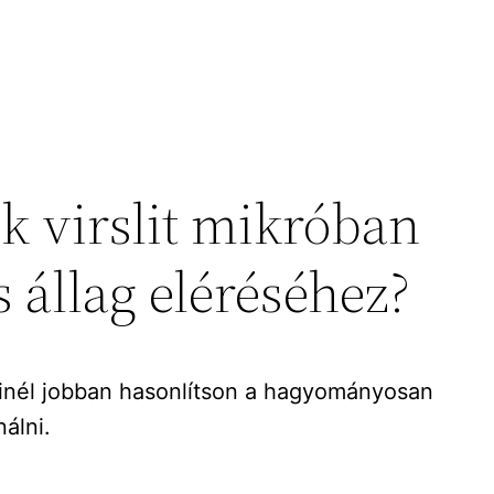
k virslit mikróban
s állag eléréséhez?
 minél jobban hasonlítson a hagyományosan
álni.