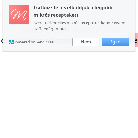
Iratkozz fel és elküldjük a legjobb
mikrós recepteket!
Szeretnél érdekes mikrós recepteket kapni? Nyomj
az "Igen" gombra.
Re
 ételek
Mikrós sütemények
Kategóriák
Nem
Igen
Powered by SendPulse