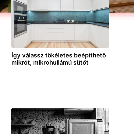
Így válassz tökéletes beépíthető
mikrót, mikrohullámú sütőt
t