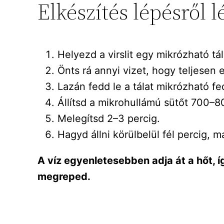
Elkészítés lépésről 
Helyezd a virslit egy mikrózható tá
Önts rá annyi vizet, hogy teljesen e
Lazán fedd le a tálat mikrózható fe
Állítsd a mikrohullámú sütőt 700–8
Melegítsd 2–3 percig.
Hagyd állni körülbelül fél percig, 
A víz egyenletesebben adja át a hőt, í
megreped.