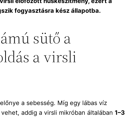
virsli előfőzött húskészítmény, ezért a
szik fogyasztásra kész állapotba.
lámú sütő a
dás a virsli
előnye a sebesség. Míg egy lábas víz
 vehet, addig a virsli mikróban általában
1–3