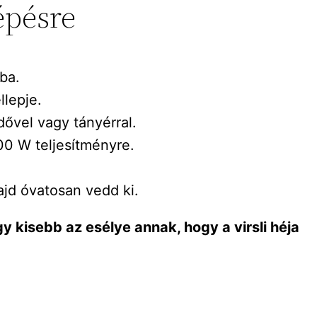
lépésre
lba.
llepje.
dővel vagy tányérral.
00 W teljesítményre.
majd óvatosan vedd ki.
gy kisebb az esélye annak, hogy a virsli héja