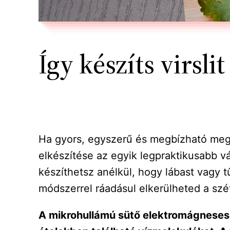
Így készíts virsl
Ha gyors, egyszerű és megbízható megol
elkészítése az egyik legpraktikusabb vá
készíthetsz anélkül, hogy lábast vagy 
módszerrel ráadásul elkerülheted a szétr
A mikrohullámú sütő elektromágneses 