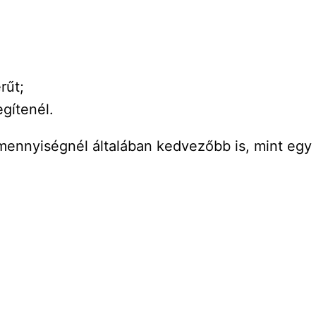
rűt;
egítenél.
 mennyiségnél általában kedvezőbb is, mint egy