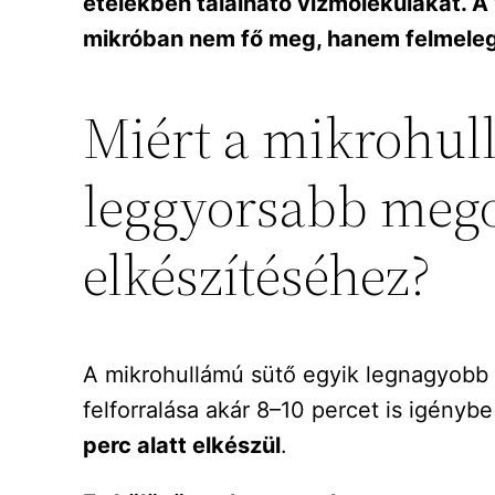
ételekben található vízmolekulákat. A 
mikróban nem fő meg, hanem felmeleg
Miért a mikrohul
leggyorsabb megol
elkészítéséhez?
A mikrohullámú sütő egyik legnagyobb 
felforralása akár 8–10 percet is igénybe
perc alatt elkészül
.