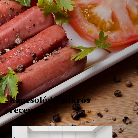
Keress receptjeink
között
Keresés
Ajánlott receptek
Kapcsolódó mikrós
receptek